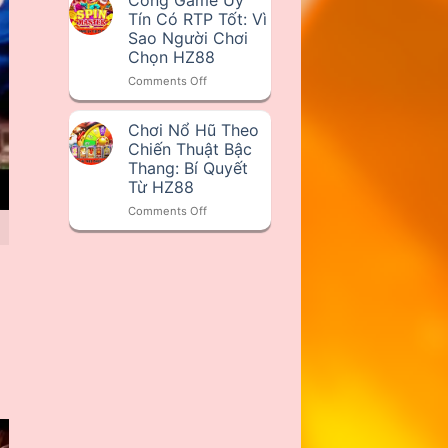
Nổ
Lớn
Tín Có RTP Tốt: Vì
Hũ
Không:
Sao Người Chơi
2026
HZ88
–
Chọn HZ88
Giải
Ưu
Đáp
on
Comments Off
Đãi
Cổng
Rinh
Game
Xu
Chơi Nổ Hũ Theo
Uy
Cực
Chiến Thuật Bậc
Tín
Hời
Thang: Bí Quyết
Có
Tại
RTP
Từ HZ88
HZ88
Tốt:
on
Comments Off
Vì
Chơi
Sao
Nổ
Người
Hũ
Chơi
Theo
Chọn
Chiến
HZ88
Thuật
Bậc
Thang:
Bí
Quyết
Từ
HZ88