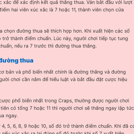
c xắc để xác định kết quả thắng thua. Ván bắt đầu với lượt
điểm hai viên xúc xắc là 7 hoặc 11, thành viên chọn cửa
lựa chọn đường thua sẽ thích hợp hơn. Khi xuất hiện các số
ó trở thành điểm chuẩn. Lúc này, người chơi tiếp tục tung
chuẩn, nếu ra 7 trước thì đường thua thắng.
 đường thua
 cơ bản và phổ biến nhất chính là đường thắng và đường
gười chơi cần nắm để hiểu luật và bắt đầu đặt cược hiệu
cược phổ biến nhất trong Craps, thường được người chơi
tiên có tổng 7 hoặc 11 thì người chơi sẽ thắng ngay lập tức
ua ngay.
4, 5, 6, 8, 9 hoặc 10, số đó trở thành điểm chuẩn. Khi đã c
 nếu xúc xắc ra lại đúng số đó trước khi số 7 xuất hiện.