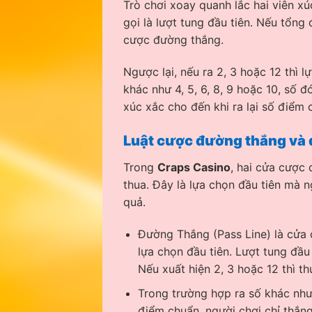
Trò chơi xoay quanh lắc hai viên xú
gọi là lượt tung đầu tiên. Nếu tổng 
cược đường thắng.
Ngược lại, nếu ra 2, 3 hoặc 12 thì 
khác như 4, 5, 6, 8, 9 hoặc 10, số đ
xúc xắc cho đến khi ra lại số điểm 
Luật cược đường thắng và
Trong
Craps Casino
, hai cửa cược
thua. Đây là lựa chọn đầu tiên mà n
quả.
Đường Thắng (Pass Line) là cửa 
lựa chọn đầu tiên. Lượt tung đầu 
Nếu xuất hiện 2, 3 hoặc 12 thì th
Trong trường hợp ra số khác như 
điểm chuẩn, người chơi chỉ thắng