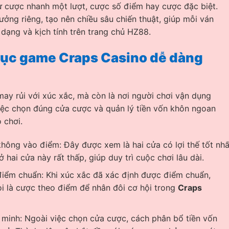
ư cược nhanh một lượt, cược số điểm hay cược đặc biệt.
hưởng riêng, tạo nên chiều sâu chiến thuật, giúp mỗi ván
 dạng và kịch tính trên trang chủ HZ88.
hục game Craps Casino dễ dàng
may rủi với xúc xắc, mà còn là nơi người chơi vận dụng
Việc chọn đúng cửa cược và quản lý tiền vốn khôn ngoan
 chơi.
hông vào điểm: Đây được xem là hai cửa có lợi thế tốt nhấ
ở hai cửa này rất thấp, giúp duy trì cuộc chơi lâu dài.
điểm chuẩn: Khi xúc xắc đã xác định được điểm chuẩn,
i là cược theo điểm để nhân đôi cơ hội trong
Craps
 minh: Ngoài việc chọn cửa cược, cách phân bổ tiền vốn