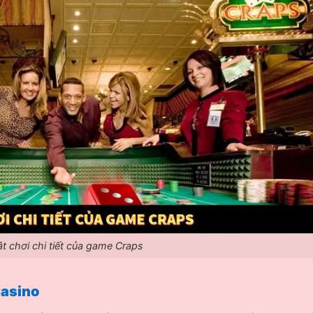
ật chơi chi tiết của game Craps
Casino