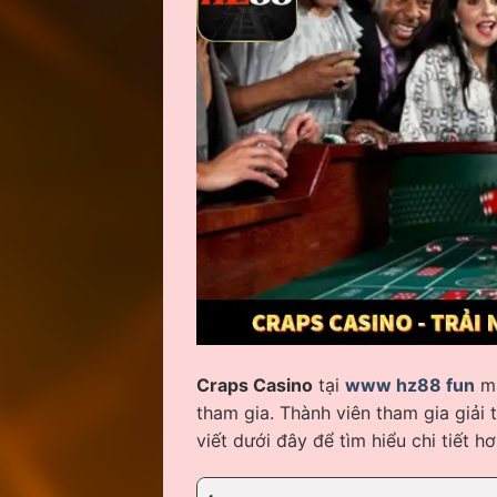
Craps Casino
tại
www hz88 fun
ma
tham gia. Thành viên tham gia giải 
viết dưới đây để tìm hiểu chi tiết 