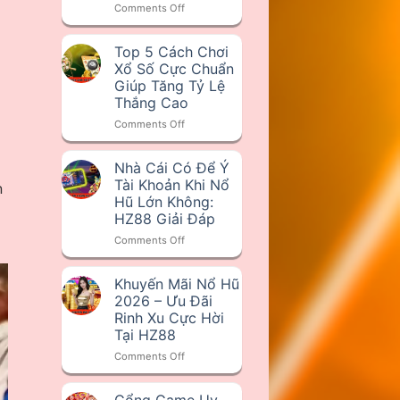
on
Comments Off
Thủ
Soi
HZ88
Cầu
Top 5 Cách Chơi
Miền
Xổ Số Cực Chuẩn
Nam
Giúp Tăng Tỷ Lệ
Theo
Thống
Thắng Cao
Kê
on
Comments Off
Tại
Top
Nền
5
Tảng
Nhà Cái Có Để Ý
Cách
Xổ
Tài Khoản Khi Nổ
Chơi
n
Số
Hũ Lớn Không:
Xổ
HZ88
Số
HZ88 Giải Đáp
Cực
on
Comments Off
Chuẩn
Nhà
Giúp
Cái
Tăng
Khuyến Mãi Nổ Hũ
Có
Tỷ
2026 – Ưu Đãi
Để
Lệ
Rinh Xu Cực Hời
Ý
Thắng
Tài
Tại HZ88
Cao
Khoản
on
Comments Off
Khi
Khuyến
Nổ
Mãi
Hũ
Cổng Game Uy