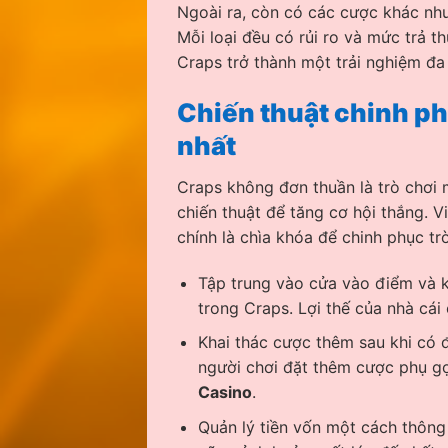
Ngoài ra, còn có các cược khác nh
Mỗi loại đều có rủi ro và mức trả t
Craps trở thành một trải nghiệm đa
Chiến thuật chinh p
nhất
Craps không đơn thuần là trò chơi 
chiến thuật để tăng cơ hội thắng. 
chính là chìa khóa để chinh phục trò
Tập trung vào cửa vào điểm và k
trong Craps. Lợi thế của nhà cái 
Khai thác cược thêm sau khi có 
người chơi đặt thêm cược phụ gọ
Casino
.
Quản lý tiền vốn một cách thông