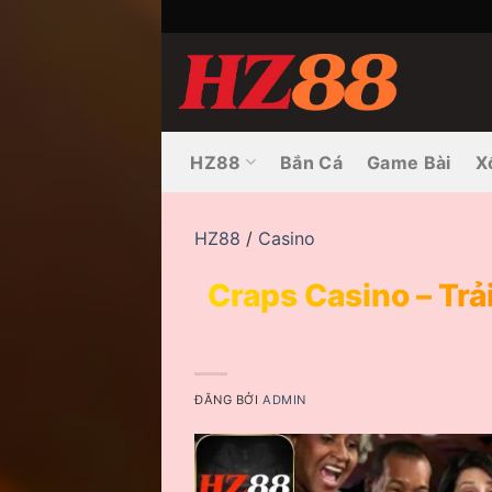
Skip
to
content
HZ88
Bắn Cá
Game Bài
X
HZ88
/
Casino
Craps Casino – Tr
ĐĂNG BỞI
ADMIN