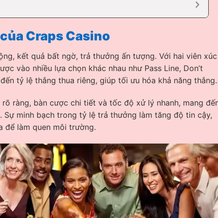
 của Craps Casino
động, kết quả bất ngờ, trả thưởng ấn tượng. Với hai viên xúc
cược vào nhiều lựa chọn khác nhau như Pass Line, Don’t
n tỷ lệ thắng thua riêng, giúp tối ưu hóa khả năng thắng.
n rõ ràng, bàn cược chi tiết và tốc độ xử lý nhanh, mang đế
 Sự minh bạch trong tỷ lệ trả thưởng làm tăng độ tin cậy,
a để làm quen môi trường.