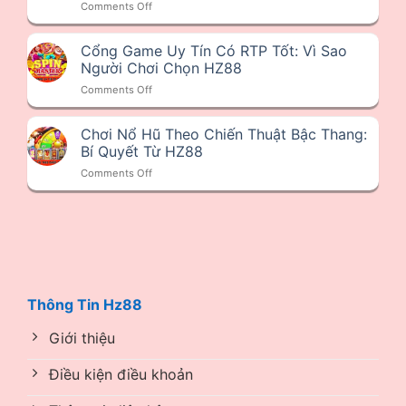
on
Comments Off
Tỷ
Tài
Khuyến
Lệ
Khoản
Mãi
Thắng
Khi
Cổng Game Uy Tín Có RTP Tốt: Vì Sao
Nổ
Cao
Nổ
Người Chơi Chọn HZ88
Hũ
Hũ
2026
on
Comments Off
Lớn
–
Cổng
Không:
Ưu
Game
HZ88
Đãi
Chơi Nổ Hũ Theo Chiến Thuật Bậc Thang:
Uy
Giải
Rinh
Bí Quyết Từ HZ88
Tín
Đáp
Xu
Có
on
Comments Off
Cực
RTP
Chơi
Hời
Tốt:
Nổ
Tại
Vì
Hũ
HZ88
Sao
Theo
Người
Chiến
Chơi
Thuật
Chọn
Bậc
HZ88
Thang:
Thông Tin Hz88
Bí
Quyết
Giới thiệu
Từ
HZ88
Điều kiện điều khoản