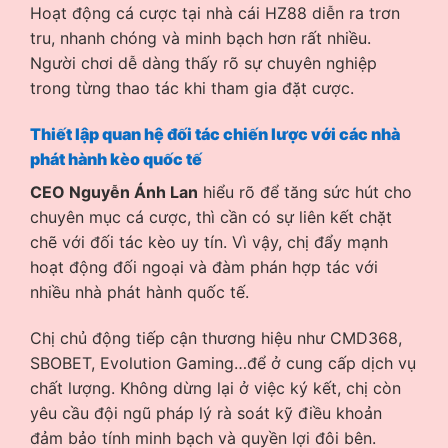
Hoạt động cá cược tại nhà cái HZ88 diễn ra trơn
tru, nhanh chóng và minh bạch hơn rất nhiều.
Người chơi dễ dàng thấy rõ sự chuyên nghiệp
trong từng thao tác khi tham gia đặt cược.
Thiết lập quan hệ đối tác chiến lược với các nhà
phát hành kèo quốc tế
CEO Nguyễn Ánh Lan
hiểu rõ để tăng sức hút cho
chuyên mục cá cược, thì cần có sự liên kết chặt
chẽ với đối tác kèo uy tín. Vì vậy, chị đẩy mạnh
hoạt động đối ngoại và đàm phán hợp tác với
nhiều nhà phát hành quốc tế.
Chị chủ động tiếp cận thương hiệu như CMD368,
SBOBET, Evolution Gaming…để ở cung cấp dịch vụ
chất lượng. Không dừng lại ở việc ký kết, chị còn
yêu cầu đội ngũ pháp lý rà soát kỹ điều khoản
đảm bảo tính minh bạch và quyền lợi đôi bên.