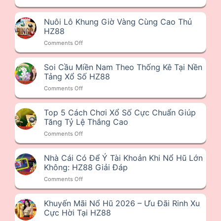
Biệt
Đánh
Tỷ
Cùng
Theo
Lệ
HZ88
Nuôi Lô Khung Giờ Vàng Cùng Cao Thủ
Chu
Thắng
–
HZ88
Kỳ
Chốt
Số
on
Comments Off
Số
Chuyên
Nuôi
Chuẩn
Gia
Lô
Mỗi
Xổ
Soi Cầu Miền Nam Theo Thống Kê Tại Nền
Khung
Ngày
Số
Tảng Xổ Số HZ88
Giờ
HZ88
Vàng
on
Comments Off
Bật
Cùng
Soi
Mí
Cao
Cầu
Thủ
Top 5 Cách Chơi Xổ Số Cực Chuẩn Giúp
Miền
HZ88
Tăng Tỷ Lệ Thắng Cao
Nam
Theo
on
Comments Off
Thống
Top
Kê
5
Tại
Nhà Cái Có Để Ý Tài Khoản Khi Nổ Hũ Lớn
Cách
Nền
Không: HZ88 Giải Đáp
Chơi
Tảng
Xổ
on
Comments Off
Xổ
Số
Nhà
Số
Cực
Cái
HZ88
Chuẩn
Khuyến Mãi Nổ Hũ 2026 – Ưu Đãi Rinh Xu
Có
Giúp
Cực Hời Tại HZ88
Để
Tăng
Ý