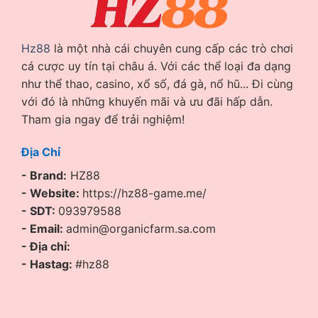
Hz88
là một nhà cái chuyên cung cấp các trò chơi
cá cược uy tín tại châu á. Với các thể loại đa dạng
như thể thao, casino, xổ số, đá gà, nổ hũ... Đi cùng
với đó là những khuyến mãi và ưu đãi hấp dẫn.
Tham gia ngay để trải nghiệm!
Địa Chỉ
- Brand:
HZ88
- Website:
https://hz88-game.me/
- SDT:
093979588
- Email:
admin@organicfarm.sa.com
- Địa chỉ:
- Hastag:
#hz88