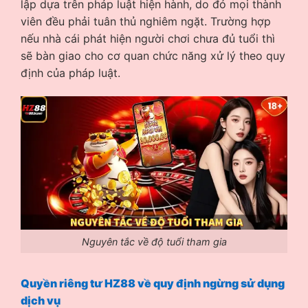
lập dựa trên pháp luật hiện hành, do đó mọi thành
viên đều phải tuân thủ nghiêm ngặt. Trường hợp
nếu nhà cái phát hiện người chơi chưa đủ tuổi thì
sẽ bàn giao cho cơ quan chức năng xử lý theo quy
định của pháp luật.
Nguyên tắc về độ tuổi tham gia
Quyền riêng tư HZ88 về quy định ngừng sử dụng
dịch vụ