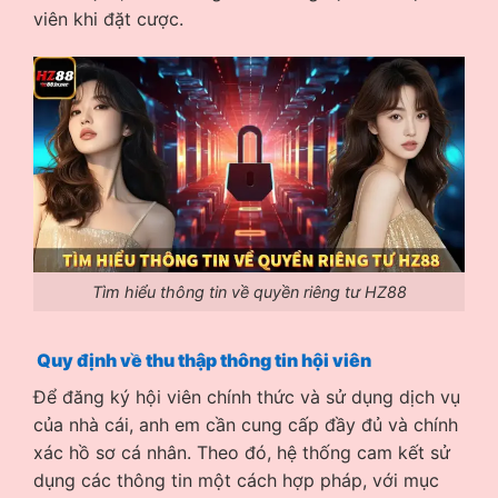
viên khi đặt cược.
Tìm hiểu thông tin về quyền riêng tư HZ88
Quy định về thu thập thông tin hội viên
Để đăng ký hội viên chính thức và sử dụng dịch vụ
của nhà cái, anh em cần cung cấp đầy đủ và chính
xác hồ sơ cá nhân. Theo đó, hệ thống cam kết sử
dụng các thông tin một cách hợp pháp, với mục