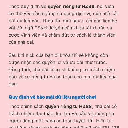
Theo quy định về
quyền riêng tư HZ88
, hội viên
có thể yêu cầu ngừng sử dụng dịch vụ của nhà cái
bất cứ khi nào. Theo đó, mọi người chỉ cần liên hệ
với đội ngũ CSKH để yêu cầu khóa tài khoản cá
cược vĩnh viễn và chấm dứt tư cách là thành viên
của nhà cái.
Sau khi nick của bạn bị khóa thì sẽ không còn
được nhận các quyền lợi và ưu đãi như trước.
Đồng thời, nhà cái cũng sẽ không có trách nhiệm
bảo vệ sự riêng tư và an toàn cho mọi dữ liệu của
bạn.
Quy định về bảo mật dữ liệu người chơi
Theo chính sách
quyền riêng tư HZ88
, nhà cái có
trách nhiệm thu thập, lưu trữ và bảo vệ thông tin
người dùng một cách an toàn tuyệt đối. Hiện tại,
hệ thống đang sử dụng công nghệ mã hóa SSL 128