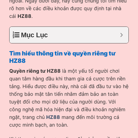
ngoài. Ngay dưới đây, hãy cùng chúng tôi tìm hiểu
rõ hơn về các điều khoản được quy định tại nhà
cái
HZ88
.
Mục Lục
Tìm hiểu thông tin về quyền riêng tư
HZ88
Quyền riêng tư HZ88
là một yếu tố người chơi
quan tâm hàng đầu khi tham gia cá cược trên nền
tảng. Hiểu được điều này, nhà cái đã đầu tư vào hệ
thống bảo mật tân tiến nhằm đảm bảo an toàn
tuyệt đối cho mọi dữ liệu của người dùng. Với
công nghệ mã hóa hiện đại và điều khoản nghiêm
ngặt, trang chủ
HZ88
mang đến môi trường cá
cược minh bạch, an toàn.