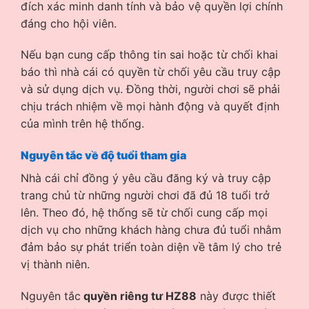
đích xác minh danh tính và bảo vệ quyền lợi chính
đáng cho hội viên.
Nếu bạn cung cấp thông tin sai hoặc từ chối khai
báo thì nhà cái có quyền từ chối yêu cầu truy cập
và sử dụng dịch vụ. Đồng thời, người chơi sẽ phải
chịu trách nhiệm về mọi hành động và quyết định
của mình trên hệ thống.
Nguyên tắc về độ tuổi tham gia
Nhà cái chỉ đồng ý yêu cầu đăng ký và truy cập
trang chủ từ những người chơi đã đủ 18 tuổi trở
lên. Theo đó, hệ thống sẽ từ chối cung cấp mọi
dịch vụ cho những khách hàng chưa đủ tuổi nhằm
đảm bảo sự phát triển toàn diện về tâm lý cho trẻ
vị thành niên.
Nguyên tắc
quyền riêng tư HZ88
này được thiết