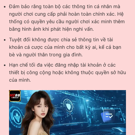
Đảm bảo rằng toàn bộ các thông tin cá nhân mà
người chơi cung cấp phải hoàn toàn chính xác. Hệ
thống có quyền yêu cầu người chơi xác minh thêm
bằng hình ảnh khi phát hiện nghi vấn.
Tuyệt đối không được chia sẻ thông tin về tài
khoản cá cược của mình cho bất kỳ ai, kể cả bạn
bè và người thân trong gia đình.
Hạn chế tối đa việc đăng nhập tài khoản ở các
thiết bị công cộng hoặc không thuộc quyền sở hữu
của mình.