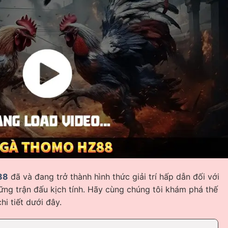
88
đã và đang trở thành hình thức giải trí hấp dẫn đối với
ng trận đấu kịch tính. Hãy cùng chúng tôi khám phá thế
hi tiết dưới đây.