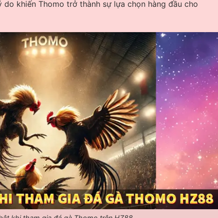
lý do khiến Thomo trở thành sự lựa chọn hàng đầu cho
bật khi tham gia đá gà Thomo trên HZ88