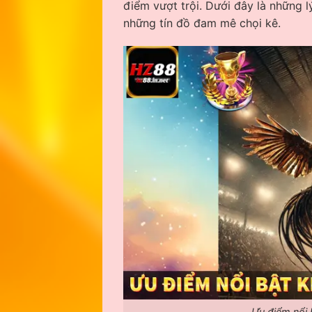
điểm vượt trội. Dưới đây là những 
những tín đồ đam mê chọi kê.
Ưu điểm nổi 