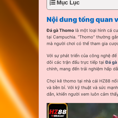
Mục Lục
Nội dung tổng quan 
Đá gà Thomo
là một loại hình cá c
tại Campuchia. “Thomo” thường gắn 
mà người chơi có thể tham gia cược
Với sự phát triển của công nghệ để
dõi các trận đấu trực tiếp tại
Đá gà
chính, mang đến trải nghiệm hấp dẫ
Chọi kê thomo tại nhà cái HZ88 nổ
và bền bỉ. Với kỹ thuật và sức mạn
dẫn, khiến người xem luôn cảm thấy