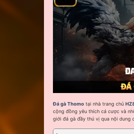
Đá gà Thomo
tại nhà trang chủ
HZ
cộng đồng yêu thích cá cược và nhữ
giới đá gà đầy thú vị qua nội dung c