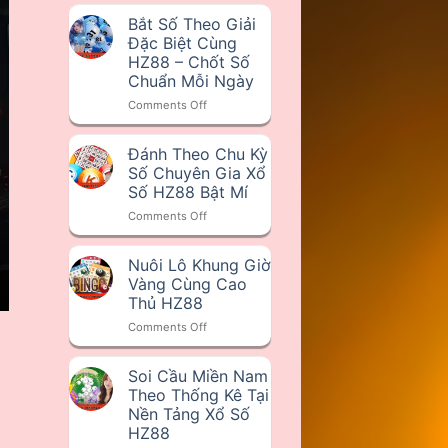
Lý
Bắt Số Theo Giải
Vốn
Đặc Biệt Cùng
Khi
HZ88 – Chốt Số
Đánh
Xổ
Chuẩn Mỗi Ngày
Số
on
Comments Off
Tại
Bắt
HZ88
Số
Giúp
Đánh Theo Chu Kỳ
Theo
Tăng
Số Chuyên Gia Xổ
Giải
Tỷ
Số HZ88 Bật Mí
Đặc
Lệ
Biệt
Thắng
on
Comments Off
Cùng
Đánh
HZ88
Theo
–
Nuôi Lô Khung Giờ
Chu
Chốt
Vàng Cùng Cao
Kỳ
Số
Thủ HZ88
Số
Chuẩn
Chuyên
Mỗi
on
Comments Off
Gia
Ngày
Nuôi
Xổ
Lô
Số
Soi Cầu Miền Nam
Khung
HZ88
Theo Thống Kê Tại
Giờ
Bật
Nền Tảng Xổ Số
Vàng
Mí
Cùng
HZ88
Cao