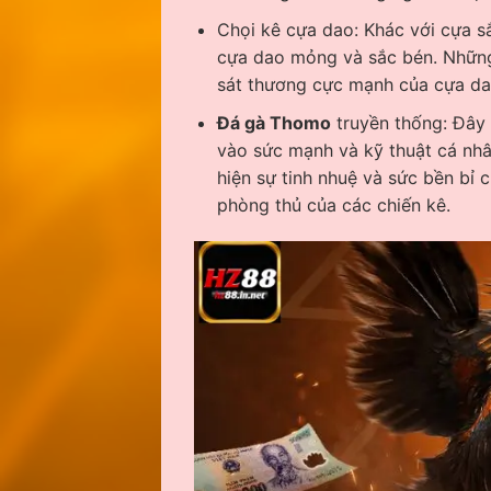
Chọi kê cựa dao: Khác với cựa sắ
cựa dao mỏng và sắc bén. Những 
sát thương cực mạnh của cựa da
Đá gà Thomo
truyền thống: Đây l
vào sức mạnh và kỹ thuật cá nhâ
hiện sự tinh nhuệ và sức bền bỉ 
phòng thủ của các chiến kê.