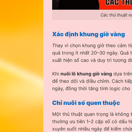
Các thủ thuật n
Xác định khung giờ vàng
Thay vì chọn khung giờ theo cảm tín
quả trong ít nhất 20–30 ngày. Quá 
xuất hiện số cao và duy trì tương đ
Khi
nuôi lô khung giờ vàng
dựa trên
để theo dõi và điều chỉnh. Cách ti
ngày, đồng thời tăng tính logic cho 
Chỉ nuôi số quen thuộc
Một thủ thuật quan trọng là không 
thường ưu tiên 1–2 cặp số có dấu hi
xuyên suốt nhiều ngày để kiểm chứ