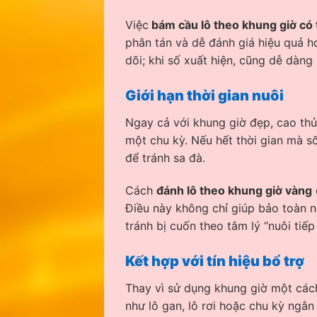
Việc
bám cầu lô theo khung giờ có 
phân tán và dễ đánh giá hiệu quả h
dõi; khi số xuất hiện, cũng dễ dàng 
Giới hạn thời gian nuôi
Ngay cả với khung giờ đẹp, cao thủ
một chu kỳ. Nếu hết thời gian mà s
để tránh sa đà.
Cách
đánh lô theo khung giờ vàng
Điều này không chỉ giúp bảo toàn n
tránh bị cuốn theo tâm lý “nuôi tiếp 
Kết hợp với tín hiệu bổ trợ
Thay vì sử dụng khung giờ một cách
như lô gan, lô rơi hoặc chu kỳ ngắn