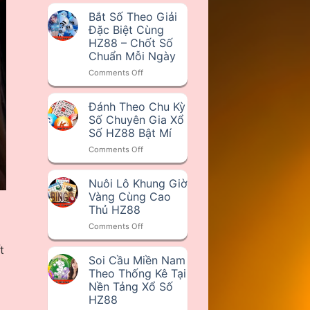
Lý
Bắt Số Theo Giải
Vốn
Đặc Biệt Cùng
Khi
HZ88 – Chốt Số
Đánh
Xổ
Chuẩn Mỗi Ngày
Số
on
Comments Off
Tại
Bắt
HZ88
Số
Giúp
Đánh Theo Chu Kỳ
Theo
Tăng
Số Chuyên Gia Xổ
Giải
Tỷ
Số HZ88 Bật Mí
Đặc
Lệ
Biệt
Thắng
on
Comments Off
Cùng
Đánh
HZ88
Theo
–
Nuôi Lô Khung Giờ
Chu
Chốt
Vàng Cùng Cao
Kỳ
Số
Thủ HZ88
Số
Chuẩn
Chuyên
Mỗi
on
Comments Off
Gia
Ngày
Nuôi
Xổ
t
Lô
Số
Soi Cầu Miền Nam
Khung
HZ88
Theo Thống Kê Tại
Giờ
Bật
Nền Tảng Xổ Số
Vàng
Mí
Cùng
HZ88
Cao