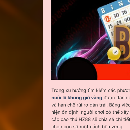
Trong xu hướng tìm kiếm các phươn
nuôi lô khung giờ vàng
được đánh g
và hạn chế rủi ro dàn trải. Bằng vi
hiện ổn định, người chơi có thể xây
các cao thủ HZ88 sẽ chia sẻ chi tiết
chọn con số một cách bền vững.