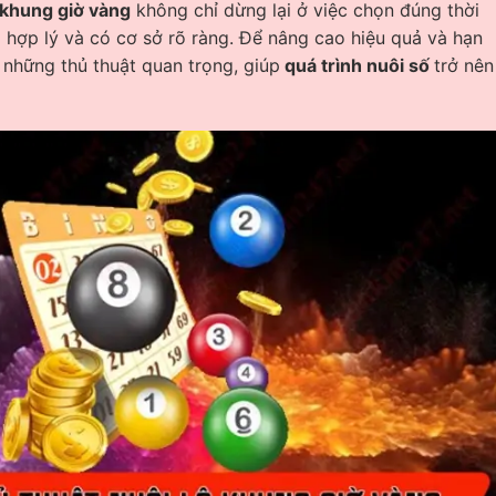
 khung giờ vàng
không chỉ dừng lại ở việc chọn đúng thời
i hợp lý và có cơ sở rõ ràng. Để nâng cao hiệu quả và hạn
t những thủ thuật quan trọng, giúp
quá trình nuôi số
trở nên