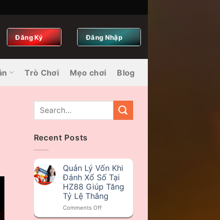
Đăng Ký
Đăng Nhập
ẫn
Trò Chơi
Mẹo chơi
Blog
Recent Posts
Quản Lý Vốn Khi
Đánh Xổ Số Tại
HZ88 Giúp Tăng
Tỷ Lệ Thắng
on
Comments Off
Quản