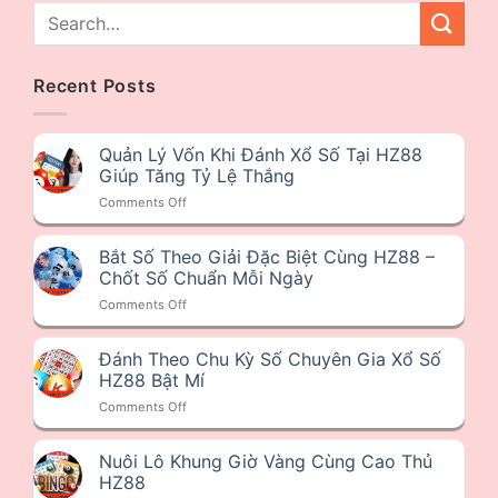
Recent Posts
Quản Lý Vốn Khi Đánh Xổ Số Tại HZ88
Giúp Tăng Tỷ Lệ Thắng
on
Comments Off
Quản
Lý
Bắt Số Theo Giải Đặc Biệt Cùng HZ88 –
Vốn
Chốt Số Chuẩn Mỗi Ngày
Khi
Đánh
on
Comments Off
Xổ
Bắt
Số
Số
Tại
Đánh Theo Chu Kỳ Số Chuyên Gia Xổ Số
Theo
HZ88
HZ88 Bật Mí
Giải
Giúp
Đặc
on
Comments Off
Tăng
Biệt
Đánh
Tỷ
Cùng
Theo
Lệ
HZ88
Nuôi Lô Khung Giờ Vàng Cùng Cao Thủ
Chu
Thắng
–
HZ88
Kỳ
Chốt