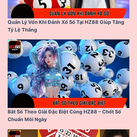
Quản Lý Vốn Khi Đánh Xổ Số Tại HZ88 Giúp Tăng
Tỷ Lệ Thắng
Bắt Số Theo Giải Đặc Biệt Cùng HZ88 – Chốt Số
Chuẩn Mỗi Ngày