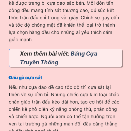
kê được trang bị cựa dao sắc bén. Mỗi đòn tấn
công đều mang tính sát thương cao, đủ sức kết
thúc trận đấu chỉ trong vài giây. Chính sự gay cấn
và tốc độ chóng mặt đã khiến thể loại trở thành
lựa chọn hàng đầu cho những ai yêu thích cảm
giác mạnh.
Xem thêm bài viết:
Băng Cựa
Truyền Thống
Đấu gà cựa sắt
Nếu như cựa dao đề cao tốc độ thì cựa sắt lại
thiên về sự bền bỉ. Những chiếc cựa kim loại chắc
chắn giúp trận đấu kéo dài hơn, tạo cơ hội để các
chiến kê phô diễn kỹ năng phòng thủ, phản công
và chiến lược. Người xem có thể tận hưởng trọn
vẹn tại trường gà những màn đối đầu căng thẳng