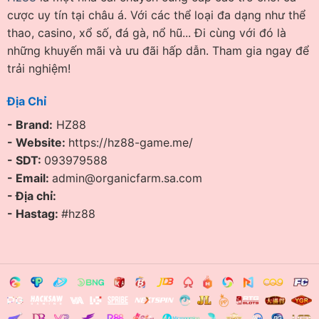
cược uy tín tại châu á. Với các thể loại đa dạng như thể
thao, casino, xổ số, đá gà, nổ hũ... Đi cùng với đó là
những khuyến mãi và ưu đãi hấp dẫn. Tham gia ngay để
trải nghiệm!
Địa Chỉ
- Brand:
HZ88
- Website:
https://hz88-game.me/
- SDT:
093979588
- Email:
admin@organicfarm.sa.com
- Địa chỉ:
- Hastag:
#hz88