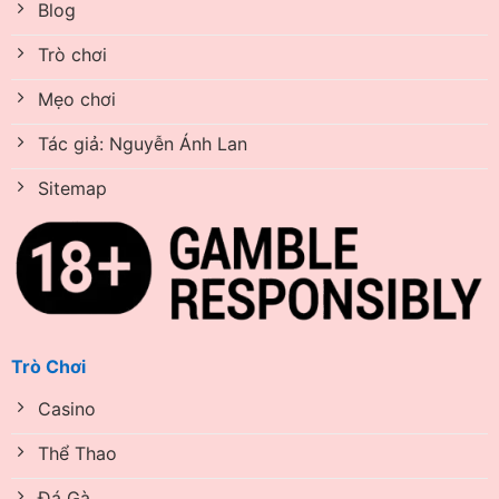
Blog
Trò chơi
Mẹo chơi
Tác giả: Nguyễn Ánh Lan
Sitemap
Trò Chơi
Casino
Thể Thao
Đá Gà