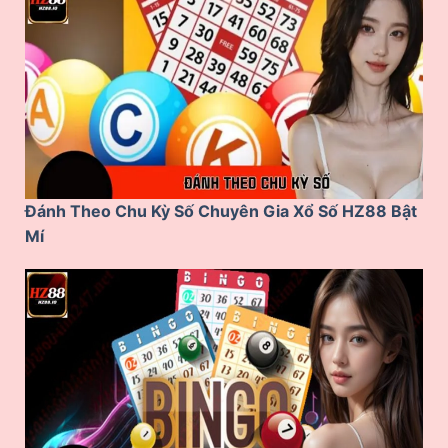
Đánh Theo Chu Kỳ Số Chuyên Gia Xổ Số HZ88 Bật
Mí