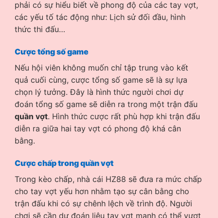
phải có sự hiểu biết về phong độ của các tay vợt,
các yếu tố tác động như: Lịch sử đối đầu, hình
thức thi đấu…
Cược tổng số game
Nếu hội viên không muốn chỉ tập trung vào kết
quả cuối cùng, cược tổng số game sẽ là sự lựa
chọn lý tưởng. Đây là hình thức người chơi dự
đoán tổng số game sẽ diễn ra trong một trận đấu
quần vợt
. Hình thức cược rất phù hợp khi trận đấu
diễn ra giữa hai tay vợt có phong độ khá cân
bằng.
Cược chấp trong quần vợt
Trong kèo chấp, nhà cái HZ88 sẽ đưa ra mức chấp
cho tay vợt yếu hơn nhằm tạo sự cân bằng cho
trận đấu khi có sự chênh lệch về trình độ. Người
chơi sẽ cần dự đoán liệu tay vợt mạnh có thể vượt