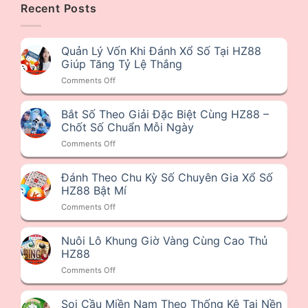
Recent Posts
Quản Lý Vốn Khi Đánh Xổ Số Tại HZ88
Giúp Tăng Tỷ Lệ Thắng
on
Comments Off
Quản
Lý
Bắt Số Theo Giải Đặc Biệt Cùng HZ88 –
Vốn
Chốt Số Chuẩn Mỗi Ngày
Khi
Đánh
on
Comments Off
Xổ
Bắt
Số
Số
Tại
Đánh Theo Chu Kỳ Số Chuyên Gia Xổ Số
Theo
HZ88
HZ88 Bật Mí
Giải
Giúp
Đặc
on
Comments Off
Tăng
Biệt
Đánh
Tỷ
Cùng
Theo
Lệ
HZ88
Nuôi Lô Khung Giờ Vàng Cùng Cao Thủ
Chu
Thắng
–
HZ88
Kỳ
Chốt
Số
on
Comments Off
Số
Chuyên
Nuôi
Chuẩn
Gia
Lô
Mỗi
Xổ
Soi Cầu Miền Nam Theo Thống Kê Tại Nền
Khung
Ngày