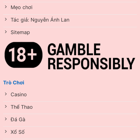
Mẹo chơi
Tác giả: Nguyễn Ánh Lan
Sitemap
Trò Chơi
Casino
Thể Thao
Đá Gà
Xổ Số