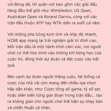
với Bóng đá, thì quần vợt bao gồm các giải đấu
hàng đầu thế giới như: Wimbledon, US Open,
Australian Open và Roland Garros, cùng với các
trận đấu thuộc ATP hay WTA diễn ra suốt cả năm.
Với những pha bóng kịch tính và nhịp độ nhanh,
HZ88 app mang lại trải nghiệm giải trí đỉnh cao.
Mỗi trận đấu là một hành trình cảm xúc, nơi người
chơi có thể hòa mình vào không khí hừng hực của
cuộc thi, đồng thời dự đoán và đặt cược vào kết
quả.
Bên cạnh dự đoán người thắng cuộc, hệ thống cá
cược của nhà cái còn mang đến nhiều lựa chọn
hấp dẫn khác, như: Cược tổng số game, tỷ số set,
hoặc diễn biến từng giai đoạn trong trận đấu… tạo
ra không gian cho người chơi thể hiện sự nhạy bén
và chiến thuật cá nhân.