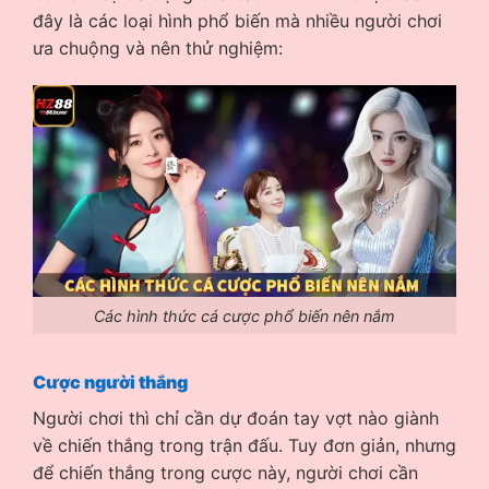
đây là các loại hình phổ biến mà nhiều người chơi
ưa chuộng và nên thử nghiệm:
Các hình thức cá cược phổ biến nên nắm
Cược người thắng
Người chơi thì chỉ cần dự đoán tay vợt nào giành
về chiến thắng trong trận đấu. Tuy đơn giản, nhưng
để chiến thắng trong cược này, người chơi cần