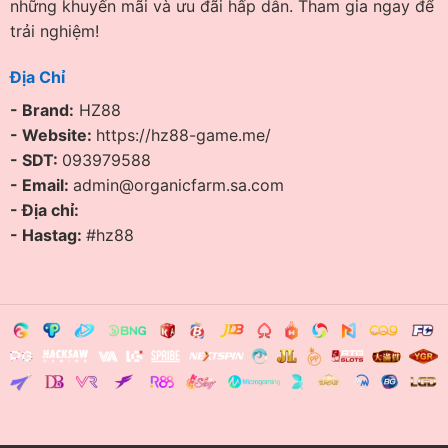
những khuyến mãi và ưu đãi hấp dẫn. Tham gia ngay để
trải nghiệm!
Địa Chỉ
- Brand:
HZ88
- Website:
https://hz88-game.me/
- SDT:
093979588
- Email:
admin@organicfarm.sa.com
- Địa chỉ:
- Hastag:
#hz88