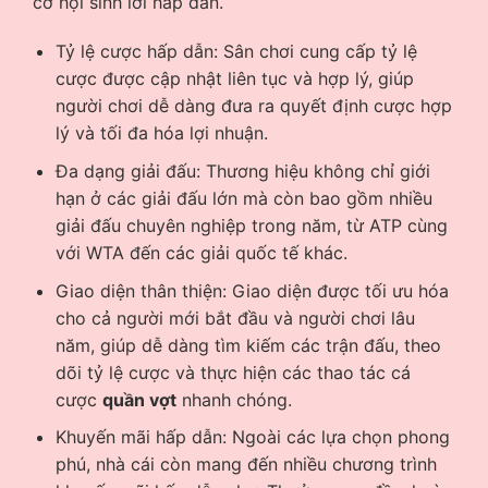
cơ hội sinh lời hấp dẫn.
Tỷ lệ cược hấp dẫn: Sân chơi cung cấp tỷ lệ
cược được cập nhật liên tục và hợp lý, giúp
người chơi dễ dàng đưa ra quyết định cược hợp
lý và tối đa hóa lợi nhuận.
Đa dạng giải đấu: Thương hiệu không chỉ giới
hạn ở các giải đấu lớn mà còn bao gồm nhiều
giải đấu chuyên nghiệp trong năm, từ ATP cùng
với WTA đến các giải quốc tế khác.
Giao diện thân thiện: Giao diện được tối ưu hóa
cho cả người mới bắt đầu và người chơi lâu
năm, giúp dễ dàng tìm kiếm các trận đấu, theo
dõi tỷ lệ cược và thực hiện các thao tác cá
cược
quần vợt
nhanh chóng.
Khuyến mãi hấp dẫn: Ngoài các lựa chọn phong
phú, nhà cái còn mang đến nhiều chương trình