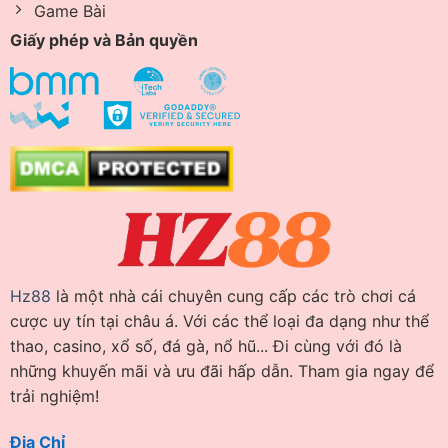
Game Bài
Giấy phép và Bản quyền
Hz88
là một nhà cái chuyên cung cấp các trò chơi cá
cược uy tín tại châu á. Với các thể loại đa dạng như thể
thao, casino, xổ số, đá gà, nổ hũ... Đi cùng với đó là
những khuyến mãi và ưu đãi hấp dẫn. Tham gia ngay để
trải nghiệm!
Địa Chỉ