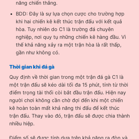
năng chiến thắng.
BDD: Đây là sự lựa chọn cược cho trường hợp
khi hai chiến kê kết thúc trận đấu với kết quả
hòa. Tuy nhiên do C1 là trường đá chuyên
nghiệp, nơi quy tụ những chiến kê hàng đầu. Vì
thế khả năng xảy ra một trận hòa là rất thấp,
gần như không có.
Thời gian khi đá gà
Quy định về thời gian trong một trận đá gà C1 là
một trận đấu sẽ kéo dài tối đa 15 phút, tính từ thời
điểm trọng tài thổi còi bắt đầu trận đấu. Hiện nay
người chơi không cần chờ đợi đến khi một chiến
kê hoàn toàn mất khả năng thi đấu để kết thúc
trận đấu. Thay vào đó, trận đấu sẽ được chia thành
nhiều hiệp.
Điểm số sẽ được tính dựa trên khả năng ra đòn và