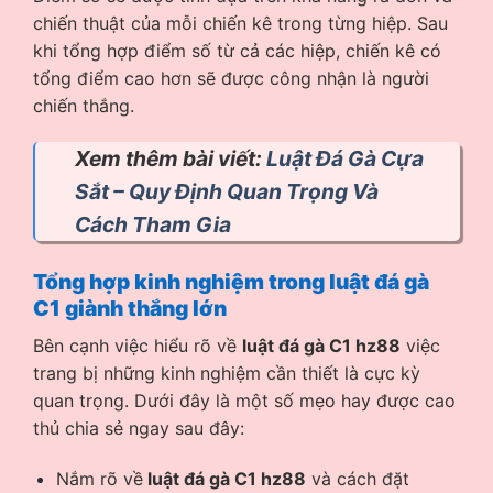
chiến thuật của mỗi chiến kê trong từng hiệp. Sau
khi tổng hợp điểm số từ cả các hiệp, chiến kê có
tổng điểm cao hơn sẽ được công nhận là người
chiến thắng.
Xem thêm bài viết:
Luật Đá Gà Cựa
Sắt – Quy Định Quan Trọng Và
Cách Tham Gia
Tổng hợp kinh nghiệm trong luật đá gà
C1 giành thắng lớn
Bên cạnh việc hiểu rõ về
luật đá gà C1 hz88
việc
trang bị những kinh nghiệm cần thiết là cực kỳ
quan trọng. Dưới đây là một số mẹo hay được cao
thủ chia sẻ ngay sau đây:
Nắm rõ về
luật đá gà C1 hz88
và cách đặt