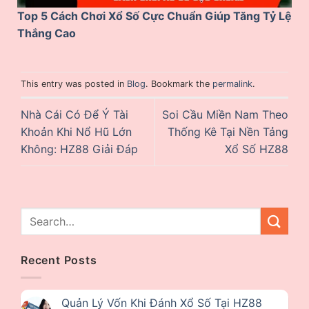
Top 5 Cách Chơi Xổ Số Cực Chuẩn Giúp Tăng Tỷ Lệ
Thắng Cao
This entry was posted in
Blog
. Bookmark the
permalink
.
Nhà Cái Có Để Ý Tài
Soi Cầu Miền Nam Theo
Khoản Khi Nổ Hũ Lớn
Thống Kê Tại Nền Tảng
Không: HZ88 Giải Đáp
Xổ Số HZ88
Recent Posts
Quản Lý Vốn Khi Đánh Xổ Số Tại HZ88