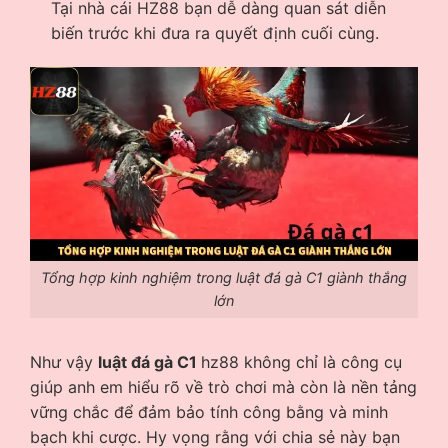
Tại nhà cái HZ88 bạn dễ dàng quan sát diễn
biến trước khi đưa ra quyết định cuối cùng.
Tổng hợp kinh nghiệm trong luật đá gà C1 giành thắng
lớn
Như vậy
luật đá gà C1
hz88
không chỉ là công cụ
giúp anh em hiểu rõ về trò chơi mà còn là nền tảng
vững chắc để đảm bảo tính công bằng và minh
bạch khi cược. Hy vọng rằng với chia sẻ này bạn