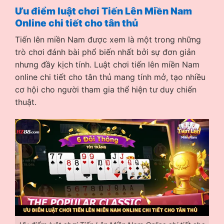
Ưu điểm luật chơi Tiến Lên Miền Nam
Online chi tiết cho tân thủ
Tiến lên miền Nam được xem là một trong những
trò chơi đánh bài phổ biến nhất bởi sự đơn giản
nhưng đầy kịch tính. Luật chơi tiến lên miền Nam
online chi tiết cho tân thủ mang tính mở, tạo nhiều
cơ hội cho người tham gia thể hiện tư duy chiến
thuật.