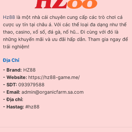
Hz88
là một nhà cái chuyên cung cấp các trò chơi cá
cược uy tín tại châu á. Với các thể loại đa dạng như thể
thao, casino, xổ số, đá gà, nổ hũ... Đi cùng với đó là
những khuyến mãi và ưu đãi hấp dẫn. Tham gia ngay để
trải nghiệm!
Địa Chỉ
- Brand:
HZ88
- Website:
https://hz88-game.me/
- SDT:
093979588
- Email:
admin@organicfarm.sa.com
- Địa chỉ:
- Hastag:
#hz88