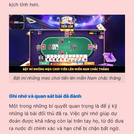
kịch tính hơn.
Bật mí những mẹo chơi tiến lên miền Nam chắc thắng
Ghi nhớ và quan sát bài đã đánh
Một trong những bí quyết quan trọng là để ý kỹ
những lá bài đối thủ đã ra. Việc ghi nhớ giúp dự
đoán được khả năng còn lại trên tay họ, từ đó đưa
ra nước đi chính xác và hạn chế bị chặn bất ngờ.