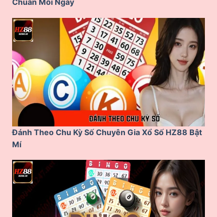
Chuẩn Mỗi Ngày
Đánh Theo Chu Kỳ Số Chuyên Gia Xổ Số HZ88 Bật
Mí