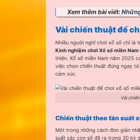
Xem thêm bài viết:
Những
Vài chiến thuật để c
Nhiều người nghĩ chơi xổ số chỉ là 
Kinh nghiệm chơi Xổ số miền Nam
thiện. Xổ số miền Nam năm 2025 có
việc chọn chiến thuật đúng ngay từ
cảm xúc.
Vài chiế
Chiến thuật theo tần suất x
Một trong những cách đơn giản nh
suất các con số đã ra trong 30 kỳ 