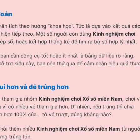
đoán
ân tích theo hướng “khoa học”. Tức là dựa vào kết quả cá
 hiện tiếp theo. Một số người còn dùng
Kinh nghiệm chơi
p số, hoặc kết hợp thống kê để tìm ra bộ số hợp lý nhất.
ạn cần công cụ tốt hoặc ít nhất là bảng dữ liệu rõ ràng.
hỗ trợ kiểu này, bạn nên thử qua để cảm nhận hiệu quả thự
vui hơn và dễ trúng hơn
hử tham gia nhóm
Kinh nghiệm chơi Xổ số miền Nam,
chơi v
 vì có nhiều vé tham gia hơn. Dĩ nhiên, nếu trúng thì chia
ẫn hơn 100% của… tờ vé trượt, đúng không nào?
 hỏi thêm nhiều
Kinh nghiệm chơi Xổ số miền Nam
từ ngườ
ừng trúng lớn.