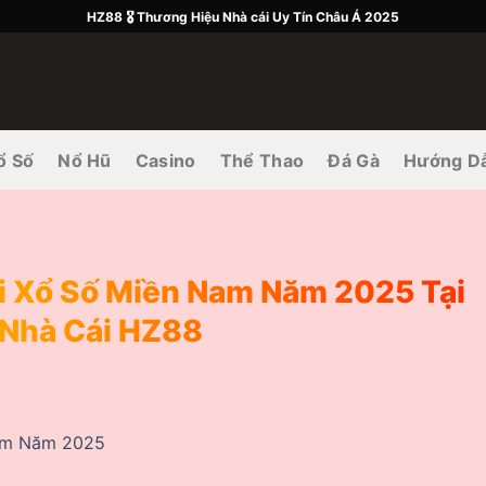
HZ88 🎖️ Thương Hiệu Nhà cái Uy Tín Châu Á 2025
ổ Số
Nổ Hũ
Casino
Thể Thao
Đá Gà
Hướng D
i Xổ Số Miền Nam Năm 2025 Tại
Nhà Cái HZ88