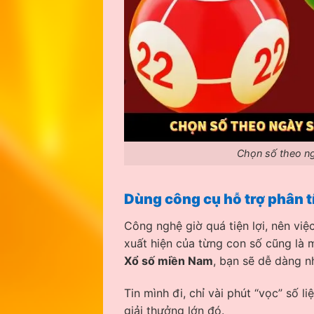
Chọn số theo ng
Dùng công cụ hỗ trợ phân t
Công nghệ giờ quá tiện lợi, nên việ
xuất hiện của từng con số cũng là m
Xổ số miền Nam
, bạn sẽ dễ dàng n
Tin mình đi, chỉ vài phút “vọc” số l
giải thưởng lớn đó.