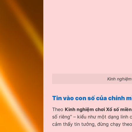
Kinh nghiệm 
Tin vào con số của chính m
Theo
Kinh nghiệm chơi Xổ số miề
số riêng” – kiểu như một dạng linh
cảm thấy tin tưởng, đừng chạy the