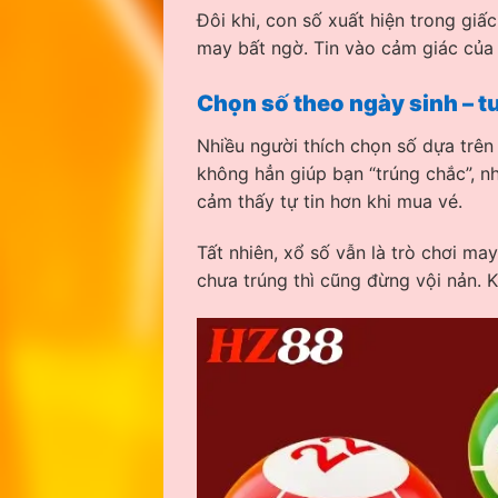
Đôi khi, con số xuất hiện trong giấ
may bất ngờ. Tin vào cảm giác của m
Chọn số theo ngày sinh – t
Nhiều người thích chọn số dựa trên
không hẳn giúp bạn “trúng chắc”, n
cảm thấy tự tin hơn khi mua vé.
Tất nhiên, xổ số vẫn là trò chơi ma
chưa trúng thì cũng đừng vội nản. K