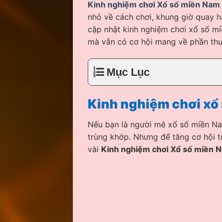
Kinh nghiệm chơi Xổ số miền Nam
nhỏ về cách chơi, khung giờ quay h
cập nhật kinh nghiệm chơi xổ số m
mà vẫn có cơ hội mang về phần thư
Mục Lục
Kinh nghiệm chơi xổ 
Nếu bạn là người mê xổ số miền Na
trùng khớp. Nhưng để tăng cơ hội t
vài
Kinh nghiệm chơi Xổ số miền 