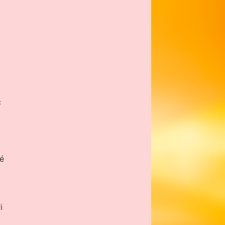
c
c
é
i