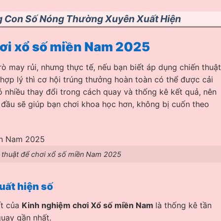
 Con Số Nóng Thường Xuyên Xuất Hiện
hơi xổ số miền Nam 2025
trò may rủi, nhưng thực tế, nếu bạn biết áp dụng chiến thuật
hợp lý thì cơ hội trúng thưởng hoàn toàn có thể được cải
 nhiều thay đổi trong cách quay và thống kê kết quả, nên
 đầu sẽ giúp bạn chơi khoa học hơn, không bị cuốn theo
n thuật để chơi xổ số miền Nam 2025
uất hiện số
ất của
Kinh nghiệm chơi Xổ số miền Nam
là thống kê tần
quay gần nhất.