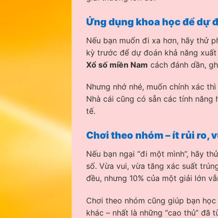
Ứng dụng khoa học để dự 
Nếu bạn muốn đi xa hơn, hãy thử ph
kỳ trước để dự đoán khả năng xuất
Xổ số miền Nam
cách đánh dần, ghé
Nhưng nhớ nhé, muốn chính xác thì b
Nhà cái cũng có sẵn các tính năng 
tế.
Chơi theo nhóm – ít rủi ro, 
Nếu bạn ngại “đi một mình”, hãy t
số. Vừa vui, vừa tăng xác suất trúng
đều, nhưng 10% của một giải lớn v
Chơi theo nhóm cũng giúp bạn học
khác – nhất là những “cao thủ” đã t