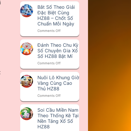
i
Lý
Bắt Số Theo Giải
Vốn
Đặc Biệt Cùng
Khi
HZ88 – Chốt Số
Đánh
Xổ
Chuẩn Mỗi Ngày
Số
on
Comments Off
Tại
Bắt
HZ88
Số
Giúp
Đánh Theo Chu Kỳ
Theo
Tăng
Số Chuyên Gia Xổ
Giải
Tỷ
Số HZ88 Bật Mí
Đặc
Lệ
Biệt
Thắng
on
Comments Off
Cùng
Đánh
HZ88
ố
Theo
–
Nuôi Lô Khung Giờ
Chu
Chốt
Vàng Cùng Cao
Kỳ
Số
Thủ HZ88
Số
Chuẩn
Chuyên
Mỗi
on
Comments Off
Gia
Ngày
Nuôi
Xổ
Lô
Số
Soi Cầu Miền Nam
Khung
HZ88
Theo Thống Kê Tại
Giờ
Bật
Nền Tảng Xổ Số
Vàng
Mí
Cùng
HZ88
Cao