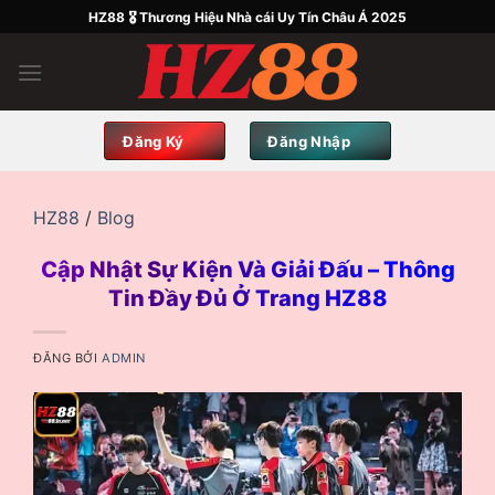
Skip
HZ88 🎖️ Thương Hiệu Nhà cái Uy Tín Châu Á 2025
to
content
Đăng Ký
Đăng Nhập
HZ88
/
Blog
Cập Nhật Sự Kiện Và Giải Đấu – Thông
Tin Đầy Đủ Ở Trang HZ88
ĐĂNG BỞI
ADMIN