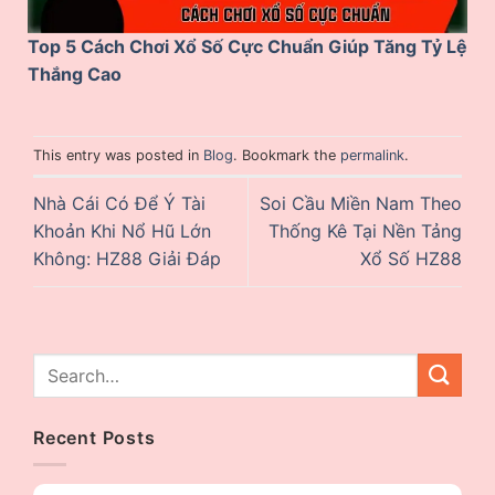
Top 5 Cách Chơi Xổ Số Cực Chuẩn Giúp Tăng Tỷ Lệ
Thắng Cao
This entry was posted in
Blog
. Bookmark the
permalink
.
Nhà Cái Có Để Ý Tài
Soi Cầu Miền Nam Theo
Khoản Khi Nổ Hũ Lớn
Thống Kê Tại Nền Tảng
Không: HZ88 Giải Đáp
Xổ Số HZ88
Recent Posts