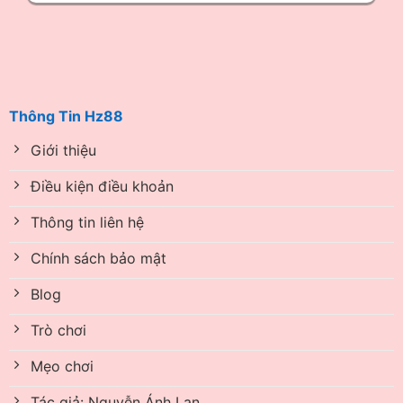
Chơi
Hời
Tốt:
Nổ
Tại
Vì
Hũ
HZ88
Sao
Theo
Người
Chiến
Chơi
Thuật
Chọn
Bậc
HZ88
Thang:
Thông Tin Hz88
Bí
Quyết
Giới thiệu
Từ
HZ88
Điều kiện điều khoản
Thông tin liên hệ
Chính sách bảo mật
Blog
Trò chơi
Mẹo chơi
Tác giả: Nguyễn Ánh Lan