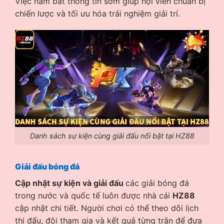
Việc nắm bắt thông tin sớm giúp hội viên chuẩn bị
chiến lược và tối ưu hóa trải nghiệm giải trí.
Danh sách sự kiện cùng giải đấu nổi bật tại HZ88
Giải đấu bóng đá
Cập nhật sự kiện và giải đấu
các giải bóng đá
trong nước và quốc tế luôn được nhà cái
HZ88
cập nhật chi tiết. Người chơi có thể theo dõi lịch
thi đấu, đội tham gia và kết quả từng trận để đưa