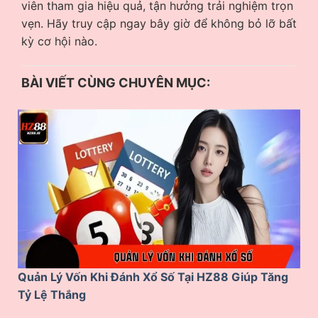
viên tham gia hiệu quả, tận hưởng trải nghiệm trọn
vẹn. Hãy truy cập ngay bây giờ để không bỏ lỡ bất
kỳ cơ hội nào.
BÀI VIẾT CÙNG CHUYÊN MỤC:
Quản Lý Vốn Khi Đánh Xổ Số Tại HZ88 Giúp Tăng
Tỷ Lệ Thắng