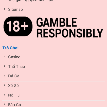
Sitemap
Trò Chơi
Casino
Thể Thao
Đá Gà
Xổ Số
Nổ Hũ
Bắn Cá