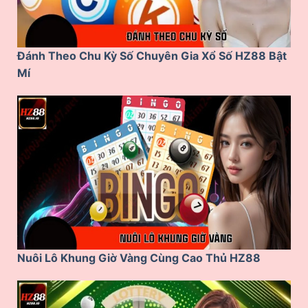
Đánh Theo Chu Kỳ Số Chuyên Gia Xổ Số HZ88 Bật
Mí
Nuôi Lô Khung Giờ Vàng Cùng Cao Thủ HZ88